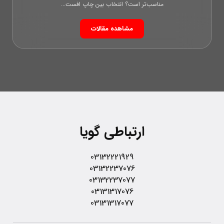
مناسب‌تر است؟ انتخاب بین چاپ افست...
مشاهده مقالات
ارتباطی گویا
03132221929
03132237076
03132237077
03131317076
03131317077