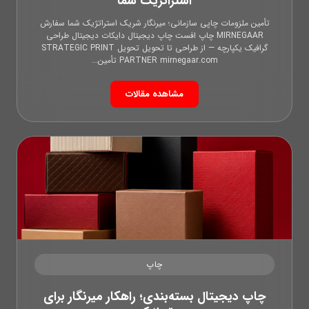
استراتژیک شما
تأمین ملزومات چاپی سازمانی؛ میرنگار شریک استراتژیک شما سفارش
MIRNEGAAR چاپ افست چاپ دیجیتال دایکات دیجیتال طراحی
گرافیک یکپارچه — از طراحی تا تحویل تحویل STRATEGIC PRINT
PARTNER mirnegaar.com تأمین...
مشاهده مقالات
چاپ
چاپ دیجیتال بسته‌بندی؛ راهکار میرنگار برای