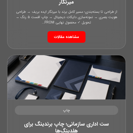
میرنگار
از طراحی تا بسته‌بندی؛ مسیر کامل برند با میرنگار ایده بریف → طراحی
هویت بصری → نمونه‌سازی دایکات دیجیتال → چاپ افست ۵ رنگ →
تحویل ✓ محصول نهایی FROM...
مشاهده مقالات
چاپ
ست اداری سازمانی؛ چاپ برندینگ برای
هلدینگ‌ها