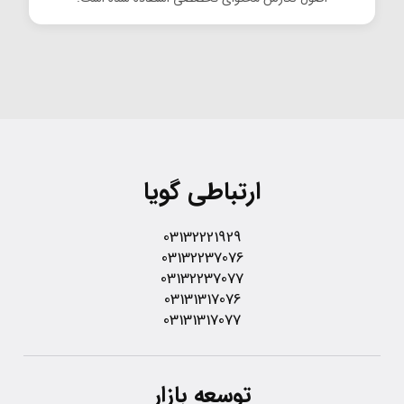
ارتباطی گویا
03132221929
03132237076
03132237077
03131317076
03131317077
توسعه بازار